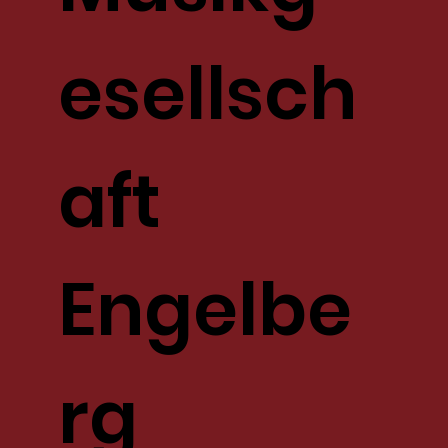
esellsch
aft
Engelbe
rg