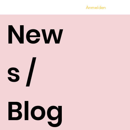
Anmelden
New
s /
Blog