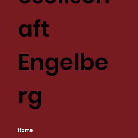
aft
Engelbe
rg
Home