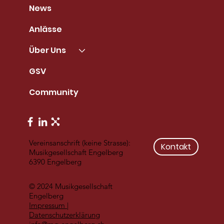
News
Anlässe
Über Uns
GSV
Community
Vereinsanschrift (keine Strasse):
Kontakt
Musikgesellschaft Engelberg
6390 Engelberg
© 2024 Musikgesellschaft
Engelberg
Impressum
|
Datenschutzerklärung