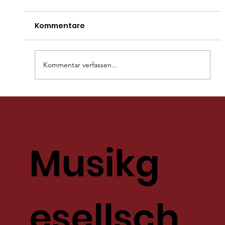
Viel los am 1. August!
Kommentare
Am Nationalfeiertag ist immer viel los in Engelberg 
auch für die Musikgesellschaft Engelberg steht jewei
einiges auf dem Programm....
Kommentar verfassen...
Musikg
esellsch