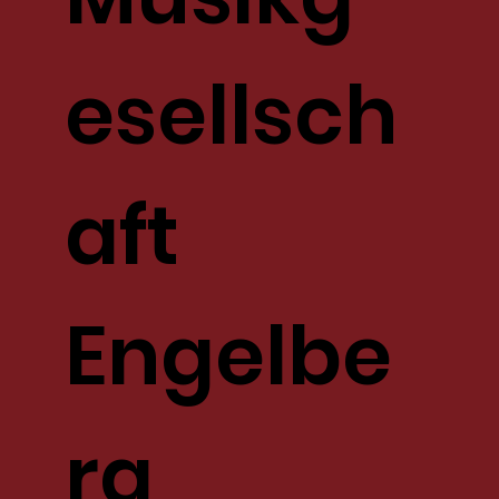
esellsch
aft
Engelbe
rg