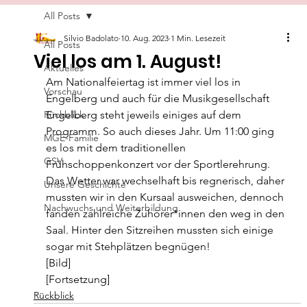
All Posts
Silvio Badolato
10. Aug. 2023
1 Min. Lesezeit
All Posts
Viel los am 1. August!
Aktuelles
Am Nationalfeiertag ist immer viel los in 
Vorschau
Engelberg und auch für die Musikgesellschaft 
Rückblick
Engelberg steht jeweils einiges auf dem 
Programm. So auch dieses Jahr. Um 11:00 ging 
MGE-Familie
es los mit dem traditionellen 
GSV
Frühschoppenkonzert vor der Sportlerehrung. 
Das Wetter war wechselhaft bis regnerisch, daher 
Unsere Geschichte
mussten wir in den Kursaal ausweichen, dennoch 
Nachwuchs und Weiterbildung
fanden zahlreiche Zuhörer*innen den weg in den 
Saal. Hinter den Sitzreihen mussten sich einige 
sogar mit Stehplätzen begnügen!
[Bild]
[Fortsetzung]
Rückblick