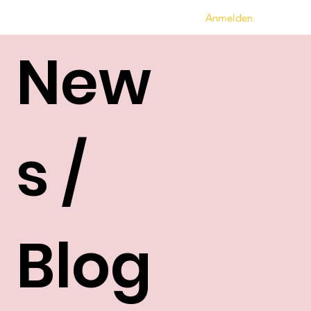
Anmelden
New
s /
Blog